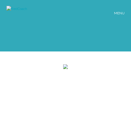
MENU
AUTOCONFIANZA / CAMBIO DE TRABAJO / CARRERA / CORPOR
HABILIDADES DE COMUNICACIÓN / PENSA