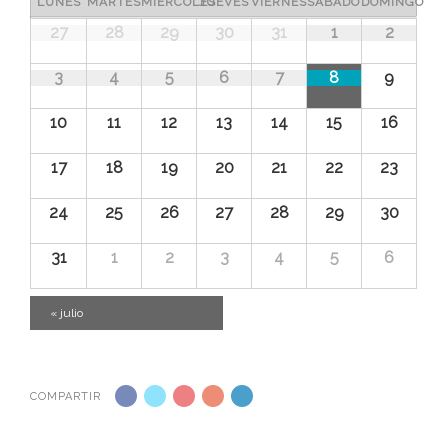
Calendario
LUNES
MARTES
MIÉRCOLES
JUEVES
VIERNES
SÁBADO
DOMINGO
Eventos
Calendario
27
28
29
30
31
1
2
de
de
Eventos
3
4
5
6
7
8
9
Eventos
10
11
12
13
14
15
16
17
18
19
20
21
22
23
24
25
26
27
28
29
30
31
1
2
3
4
5
6
«
julio
COMPARTIR