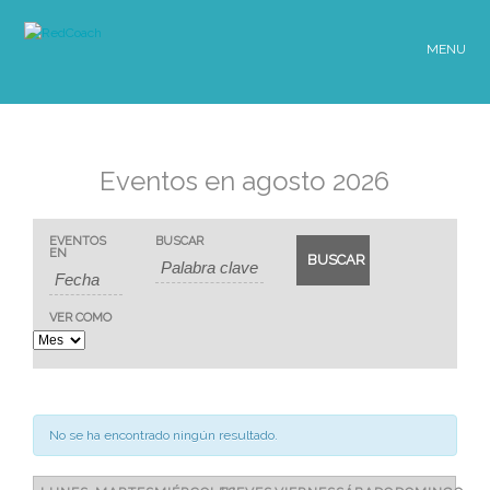
MENU
Eventos en agosto 2026
Búsqueda
Búsqueda
EVENTOS
BUSCAR
Navegación
EN
de
y
de
Eventos
VER COMO
navegació
vistas
de
de
Evento
vistas
No se ha encontrado ningún resultado.
de