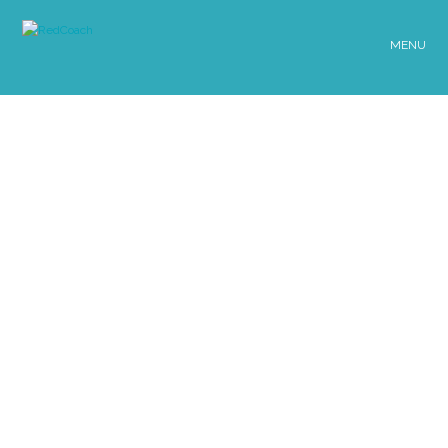
MENU
OTROS COACHES
ELIANA ROSSI
GAIL THORNTON
Coach
Coach
Ontológico
Ontológico
Profesional
Profesional
Certificado
Certificado