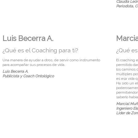
Claudia León
Periodista, 
Luis Becerra A.
Marci
¿Qué es el Coaching para tí?
¿Qué es 
Una manera de ayudar a otros, de servir como instrumento
El coaching 
para acompañar sus procesos de vida.
permitido da
los caminos c
Luis Becerra A.
múltiples pos
Publicista y Coach Ontológico
es esa vida q
Ha sido un e
poderosament
permitiéndom
saberlo había
Marcial Muñ
Ingeniero El
Líder de Zon