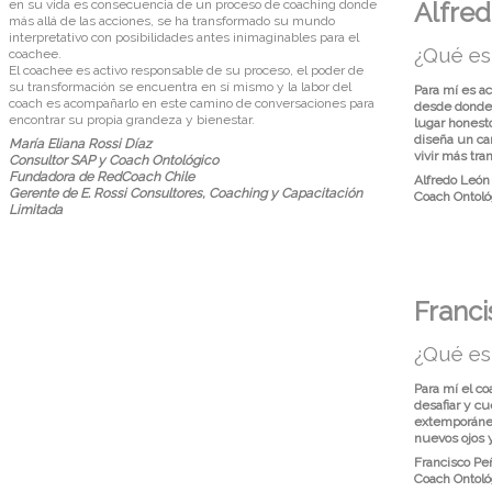
Alfred
en su vida es consecuencia de un proceso de coaching donde
más allá de las acciones, se ha transformado su mundo
interpretativo con posibilidades antes inimaginables para el
¿Qué es 
coachee.
El coachee es activo responsable de su proceso, el poder de
su transformación se encuentra en sí mismo y la labor del
Para mí es a
coach es acompañarlo en este camino de conversaciones para
desde donde 
encontrar su propia grandeza y bienestar.
lugar honest
diseña un ca
María Eliana Rossi Díaz
vivir más tran
Consultor SAP y Coach Ontológico
Fundadora de RedCoach Chile
Alfredo León
Gerente de E. Rossi Consultores, Coaching y Capacitación
Coach Ontoló
Limitada
Franci
¿Qué es 
Para mí el co
desafiar y cu
extemporáneo
nuevos ojos 
Francisco Pe
Coach Ontoló