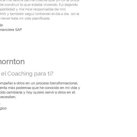
e construir lo que estaba viviendo, fui dejando
ulpabilidad y me hice responsable de mis
hhh y también seguí sintiendo el día a día, sin la
tener toda mi vida planificada.
lo
inanciera SAP
hornton
el Coaching para ti?
ompañar a otros en un proceso transformacional.
ienta más poderosa que he conocido en mi vida y
do cambiarla y hoy quiero servir a otros en el
ecesiten.
n
gico