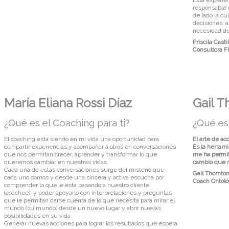
responsable d
de lado la c
decisiones. a
necesidad de 
Priscila Castil
Consultora F
María Eliana Rossi Díaz
Gail T
¿Qué es el Coaching para ti?
¿Qué es 
El coaching está siendo en mi vida una oportunidad para
El arte de ac
compartir experiencias y acompañar a otros en conversaciones
Es la herram
que nos permitan crecer, aprender y transformar lo que
me ha permiti
queremos cambiar en nuestras vidas.
cambio que n
Cada una de estas conversaciones surge del misterio que
Gail Thornto
cada uno somos y desde una sincera y activa escucha por
Coach Ontoló
comprender lo que le está pasando a nuestro cliente
(coachee), y poder apoyarlo con interpretaciones y preguntas
que le permitan darse cuenta de lo que necesita para mirar el
mundo (su mundo) desde un nuevo lugar y abrir nuevas
posibilidades en su vida.
Generar nuevas acciones para lograr los resultados que espera