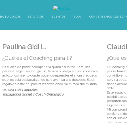
RA TU COACH
SERVICIOS
EVENTOS
BLOG
CONVERSEMOS AGENDA 
Paulina Gidi L.
Claudi
¿Qué es el Coaching para ti?
¿Qué es 
Es el arte de poder acompañar a quien así lo requiera, sea
El Coaching p
persona, organización, grupo, familia o pareja en un proceso de
propia transf
autoconocimiento donde poder comprender el ahora y aquello
convirtió en
que los está obstaculizando para avanzar a lo deseado. Es el
servir a otro
regalo de estar ahí para otros ofreciendo mi mirada del mundo.
dónde actúan
SON.
Paulina Gidi Lantadilla
Este espacio
Trabajadora Social y Coach Ontológico
posibilidades
permiten mov
lugares posib
Mi compromis
confianza, d
con el uso de
cambios que 