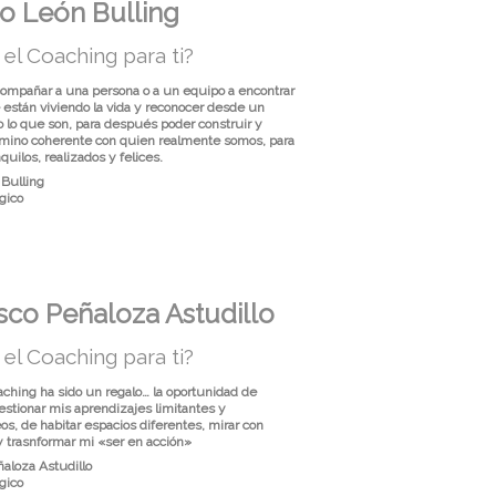
o León Bulling
el Coaching para ti?
compañar a una persona o a un equipo a encontrar
están viviendo la vida y reconocer desde un
o lo que son, para después poder construir y
mino coherente con quien realmente somos, para
quilos, realizados y felices.
 Bulling
gico
sco Peñaloza Astudillo
el Coaching para ti?
aching ha sido un regalo… la oportunidad de
estionar mis aprendizajes limitantes y
s, de habitar espacios diferentes, mirar con
y trasnformar mi «ser en acción»
ñaloza Astudillo
gico