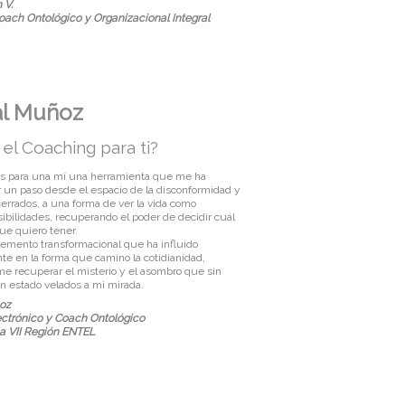
 V.
Coach Ontológico y
Organizacional Integral
al Muñoz
el Coaching para ti?
es para una mí una herramienta que me ha
r un paso desde el espacio de la disconformidad y
errados, a una forma de ver la vida como
ibilidades, recuperando el poder de decidir cuál
ue quiero tener.
lemento transformacional que ha influido
e en la forma que camino la cotidianidad,
e recuperar el misterio y el asombro que sin
n estado velados a mi mirada.
oz
ectrónico y Coach Ontológico
a VII Región ENTEL