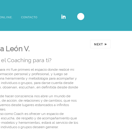
ONLINE.
CONTACTO
»
NEXT
a León V.
el Coaching para ti?
ara mí fue primero el espacio donde realicé mi
ormación personal y profesional, y luego se
 una herramienta y metodología para acompañar y
s, individuos o grupos, para darse cuenta desde
, observan, escuchan…en definitida desde donde
 de hacer consciencia nos abre un mundo de
, de acción, de relaciones y de cambios, que nos
ernos desde lugares estancados a infinitos
les.
o como Coach es ofrecer un espacio de
e escucha, de respeto y de acompañamiento que
 modelos y herramientas, estará al servicio de los
individuos o grupos deseen generar.