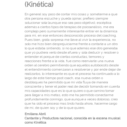
(Kinética)
En general soy poco de contar mis cosas y someterme a que
otra persona escuche y pueda opinar, prefiero siempre
solucionar sola (aunque eso sea poco objetivo), escéptica
además a ciertos tipos de terapias de psicoanálisis, me era
complejo pero sumamente interesante entrar en la dinámica
para mi, en ese entonces desconocido proceso del coaching.
Pues bien, grata sorpresa me lleve al vivir la experiencia, no
solo me hizo bien desprejuiciarme frente a contarle a un otro
lo que estaba sintiendo, si no que además ese otro generaba
que yo pudiera verlo desde afuera y sola deducir y resolver o
entender el porque de ciertas conductas, temores y
reacciones frente a la vida, fue como reenviarle una nueva
orden al cerebro permitiendo que aquellos autoboicots desde
el entendimiento comenzaran a resolverse y por ende dejar de
realizarlos, lo interesante es que el proceso ha continuado a lo
largo de este tiempo post coach, esa nueva orden o
desbloqueo ha permitido que mi vida fluya de manera
consciente y tener el poder real de decidir tomando en cuenta
mis capacidades que es lo que quiero o que camino tomar
para llegar a mis metas, esto me ha permitido conectarme
profundamente conmigo, que aunque a veces doloroso, creo
que ha sido el proceso mas lindo hasta ahora, hacerme cargo
de mi, de quien soy y de lo que quiero.
Emiliana Abril
Cantante y Productora nacional, conocida en la escena musical
como Kinética