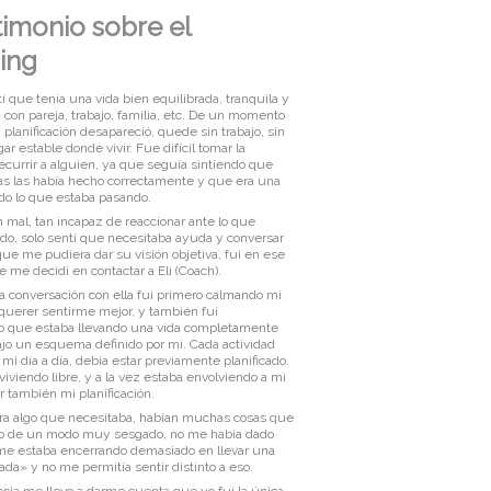
timonio sobre el
ing
 que tenia una vida bien equilibrada, tranquila y
 con pareja, trabajo, familia, etc. De un momento
i planificación desapareció, quede sin trabajo, sin
ar estable donde vivir. Fue difícil tomar la
ecurrir a alguien, ya que seguía sintiendo que
sas las había hecho correctamente y que era una
odo lo que estaba pasando.
 mal, tan incapaz de reaccionar ante lo que
ndo, solo sentí que necesitaba ayuda y conversar
ue me pudiera dar su visión objetiva, fui en ese
me decidí en contactar a Eli (Coach).
 conversación con ella fui primero calmando mi
querer sentirme mejor, y también fui
 que estaba llevando una vida completamente
ajo un esquema definido por mi. Cada actividad
mi día a día, debía estar previamente planificado.
viviendo libre, y a la vez estaba envolviendo a mi
ir también mi planificación.
a algo que necesitaba, habían muchas cosas que
do de un modo muy sesgado, no me había dado
e estaba encerrando demasiado en llevar una
cada» y no me permitía sentir distinto a eso.
ncia me llevo a darme cuenta que yo fui la única