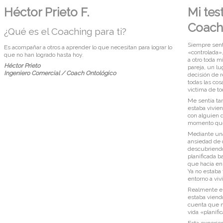
Héctor Prieto F.
Mi tes
Coach
¿Qué es el Coaching para ti?
Siempre sentí
Es acompañar a otros a aprender lo que necesitan para lograr lo
«controlada»,
que no han logrado hasta hoy.
a otro toda m
Héctor Prieto
pareja, un lug
Ingeniero Comercial / Coach Ontológico
decisión de r
todas las co
victima de t
Me sentía tan
estaba vivie
con alguien q
momento que 
Mediante una
ansiedad de 
descubriendo
planificada b
que hacia en 
Ya no estaba 
entorno a viv
Realmente er
estaba vien
cuenta que m
vida «planifi
Esta experie