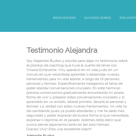
BIENVENIDOS
QUIENES SOMOS
ENCUENT
Testimonio Alejandra
Soy Alejandra Bustos y escribo para dejar mi testimonio sobre
el proceso de coaching que tuve la suerte de tener con
Viviana Echeverría. Vivy apareció en mi vida justo en un
minuto en que necesitaba aprender o desarrollar nuevas
herramientas para mi vida laboral, a cargo de 16 personas,
personal y familiar. Específicamente trabajamos el tema de
poder abordar conversaciones cruciales. En este hermoso
proceso comenzamos gradualmente encontrando mi propia
forma de vivir y preparar estas conversaciones cruciales y lo
aprendido en un ámbito, laboral primero, llevarlo al personal y
familiar. La verdad con estas nuevas herramientas, mi vida ha
ido cambiando pues ya puedo abordarlas y me ha dado más
seguridad y poder expresar de buena forma lo que necesitaba
expresar o reprimía en el pasado. Además debo decir que
nunca pensé lograríamos tanto en tan poco tiempo.
Gracias Vivy! Eres una excelente coach!
Alejandra Bustos