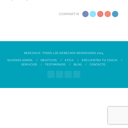
COMPARTIR
REDCOACH, TODOS LOS DERECHOS RESERVADOS 2015.
QUIENES SOMOS
OBJETIVOS
ETICA
ENCUENTRA TU COACH
SERVICIOS
TESTIMONIOS
BLOG
CONTACTO