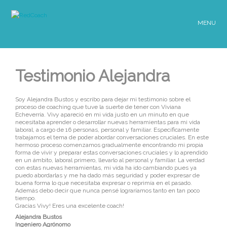
MENU
Testimonio Alejandra
Soy Alejandra Bustos y escribo para dejar mi testimonio sobre el
proceso de coaching que tuve la suerte de tener con Viviana
Echeverría. Vivy apareció en mi vida justo en un minuto en que
necesitaba aprender o desarrollar nuevas herramientas para mi vida
laboral, a cargo de 16 personas, personal y familiar. Específicamente
trabajamos el tema de poder abordar conversaciones cruciales. En este
hermoso proceso comenzamos gradualmente encontrando mi propia
forma de vivir y preparar estas conversaciones cruciales y lo aprendido
en un ámbito, laboral primero, llevarlo al personal y familiar. La verdad
con estas nuevas herramientas, mi vida ha ido cambiando pues ya
puedo abordarlas y me ha dado más seguridad y poder expresar de
buena forma lo que necesitaba expresar o reprimía en el pasado.
Además debo decir que nunca pensé lograríamos tanto en tan poco
tiempo.
Gracias Vivy! Eres una excelente coach!
Alejandra Bustos
Ingeniero Agrónomo