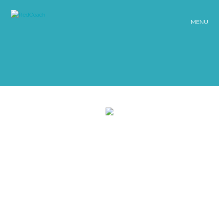
MENU
AUTOCONFIANZA / CAMBIO DE TRABAJO / CARRERA / CORPOR
HABILIDADES DE COMUNICACIÓN / PENSA