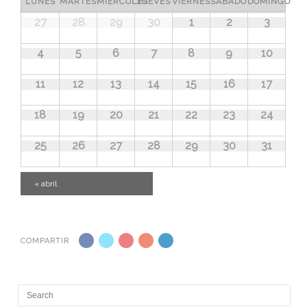
Calendario
LUNES
MARTES
MIÉRCOLES
JUEVES
VIERNES
SÁBADO
DOMINGO
Eventos
Calendario
27
28
29
30
1
2
3
de
de
Eventos
4
5
6
7
8
9
10
Eventos
11
12
13
14
15
16
17
18
19
20
21
22
23
24
25
26
27
28
29
30
31
«
abril
COMPARTIR