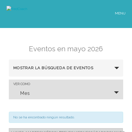
MENU
Eventos en mayo 2026
Búsqueda
MOSTRAR LA BÚSQUEDA DE EVENTOS
y
VER COMO
Navegación
navegació
Mes
de
de
vistas
vistas
No se ha encontrado ningún resultado.
de
de
Evento