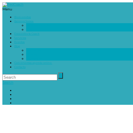
Menu
Bienvenidos
Quienes Somos
Objetivos de la Red
Ética
Encuentra tu Coach
Servicios
Eventos
Blog
Testimonios
Artículos
Actividades
Conversemos agenda online.
Contacto
Search