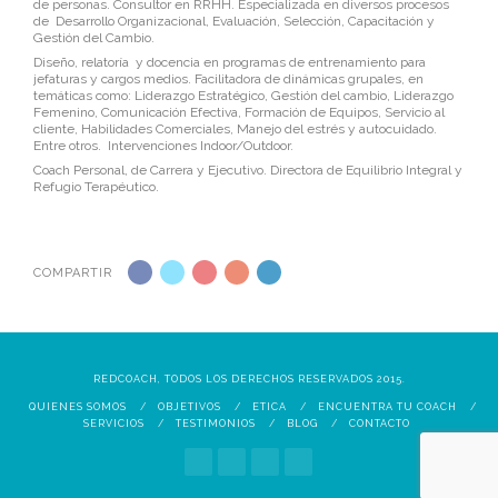
de personas. Consultor en RRHH. Especializada en diversos procesos
de Desarrollo Organizacional, Evaluación, Selección, Capacitación y
Gestión del Cambio.
Diseño, relatoría y docencia en programas de entrenamiento para
jefaturas y cargos medios. Facilitadora de dinámicas grupales, en
temáticas como: Liderazgo Estratégico, Gestión del cambio, Liderazgo
Femenino, Comunicación Efectiva, Formación de Equipos, Servicio al
cliente, Habilidades Comerciales, Manejo del estrés y autocuidado.
Entre otros. Intervenciones Indoor/Outdoor.
Coach Personal, de Carrera y Ejecutivo. Directora de Equilibrio Integral y
Refugio Terapéutico.
COMPARTIR
REDCOACH, TODOS LOS DERECHOS RESERVADOS 2015.
QUIENES SOMOS
OBJETIVOS
ETICA
ENCUENTRA TU COACH
SERVICIOS
TESTIMONIOS
BLOG
CONTACTO