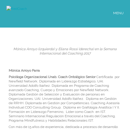
MENU
Mónica Arroyo (izquierda) y Eliana Rossi (derecha) en la Semana
Internacional del Coaching 2017
Mónica Arroyo Parra
Psicóloga Organizacional Unab. Coach Ontológico Senior
Certificada
por
Newfield Network. Diplomada en Liderazgo Estratégico, UAI.
Universidad Adolfo Ibáñez. Diplomada en Programa de Coaching
avanzado Coaching, Cuerpo y Emociones por Newfield Network.
Diplomada Gestión de Selección y Evaluación de personas en
Organizaciones. UAI. Universidad Adolfo Ibáñez. Diploma en Gestión
de RRHH. Diplomada en Gestión por Competencias. Coaching Asesoría
Individual CDO Consulting Group. Diploma en Grafología Analítica I Y II.
Formación en Liderazgo Femenino, Líder como Coach en IST.
Seminario Internacional Regulación Emocional a través del Coaching.
Programa Mindfulness y Habilidades Relacionales IST.
Con más de 15 años de experiencia, dedicada a procesos de desarrollo