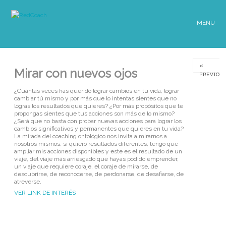
MENU
«
Mirar con nuevos ojos
PREVIOU
¿Cuántas veces has querido lograr cambios en tu vida, lograr
cambiar tú mismo y por más que lo intentas sientes que no
logras los resultados que quieres? ¿Por más propósitos que te
propongas sientes que tus acciones son más de lo mismo?
¿Será que no basta con probar nuevas acciones para lograr los
cambios significativos y permanentes que quieres en tu vida?
La mirada del coaching ontológico nos invita a mirarnos a
nosotros mismos, si quiero resultados diferentes, tengo que
ampliar mis acciones disponibles y este es el resultado de un
viaje, del viaje más arriesgado que hayas podido emprender,
un viaje que requiere coraje, el coraje de mirarse, de
descubrirse, de reconocerse, de perdonarse, de desafiarse, de
atreverse.
VER LINK DE INTERÉS